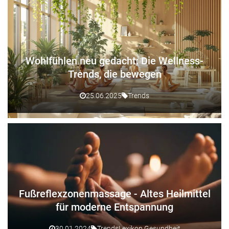
Wohlfühlen neu gedacht: Die Wellness-
Trends, die bewegen
25.06.2025
Trends
Fußreflexzonenmassage - Altes Heilmittel
für moderne Entspannung
30.01.2024
Trends
Lexikon Gesundheit