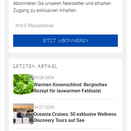
Abonnieren Sie unseren Newsletter und erhalten
Zugang zu exklusiven Inhalten.
Do
*Ihre
not
E-
fill
Mailadresse:
JETZT ABONNIEREN
this
field
Letzten Artikel
05.08.2026
Warmen Kooenschloot: Bergisches 
Rezept für lauwarmen Feldsalat
24.07.2026
Oceania Cruises: 50 exklusive Wellness 
Discovery Tours auf See