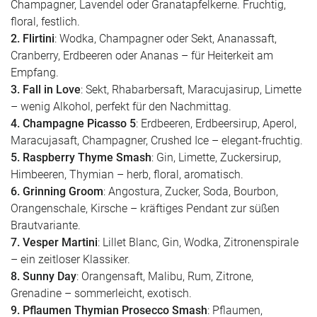
Champagner, Lavendel oder Granatapfelkerne. Fruchtig,
floral, festlich.
2. Flirtini
: Wodka, Champagner oder Sekt, Ananassaft,
Cranberry, Erdbeeren oder Ananas – für Heiterkeit am
Empfang.
3. Fall in Love
: Sekt, Rhabarbersaft, Maracujasirup, Limette
– wenig Alkohol, perfekt für den Nachmittag.
4. Champagne Picasso 5
: Erdbeeren, Erdbeersirup, Aperol,
Maracujasaft, Champagner, Crushed Ice – elegant-fruchtig.
5. Raspberry Thyme Smash
: Gin, Limette, Zuckersirup,
Himbeeren, Thymian – herb, floral, aromatisch.
6. Grinning Groom
: Angostura, Zucker, Soda, Bourbon,
Orangenschale, Kirsche – kräftiges Pendant zur süßen
Brautvariante.
7. Vesper Martini
: Lillet Blanc, Gin, Wodka, Zitronenspirale
– ein zeitloser Klassiker.
8. Sunny Day
: Orangensaft, Malibu, Rum, Zitrone,
Grenadine – sommerleicht, exotisch.
9. Pflaumen Thymian Prosecco Smash
: Pflaumen,