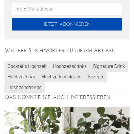
Do
*Ihre
not
E-
fill
Mailadresse:
JETZT ABONNIEREN
this
field
Weitere Stichwörter zu diesem Artikel
Cocktails Hochzeit
Hochzeitsdrinks
Signature Drink
Hochzeitsbar
Hochzeitscocktails
Rezepte
Hochzeitstrends
Das könnte Sie auch interessieren