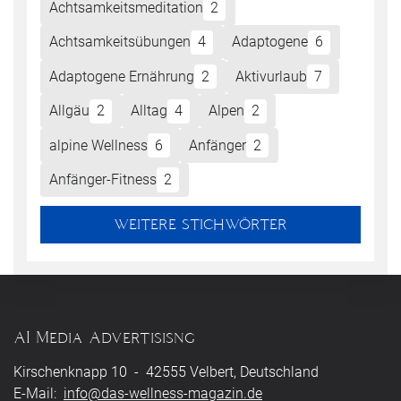
Achtsamkeitsmeditation
2
Achtsamkeitsübungen
4
Adaptogene
6
Adaptogene Ernährung
2
Aktivurlaub
7
Allgäu
2
Alltag
4
Alpen
2
alpine Wellness
6
Anfänger
2
Anfänger-Fitness
2
WEITERE STICHWÖRTER
AI Media Advertisisng
Kirschenknapp 10 - 42555 Velbert, Deutschland
E-Mail:
info@das-wellness-magazin.de