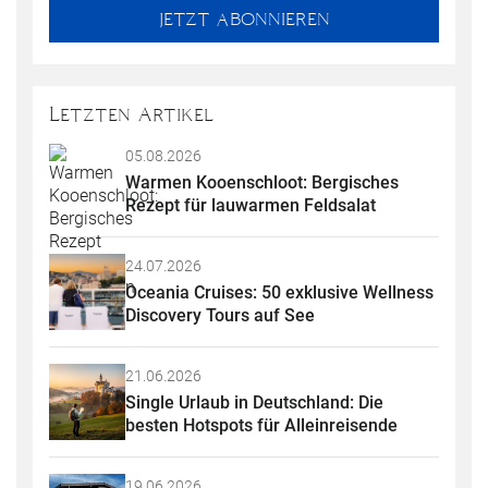
fill
Mailadresse:
JETZT ABONNIEREN
this
field
Letzten Artikel
05.08.2026
Warmen Kooenschloot: Bergisches 
Rezept für lauwarmen Feldsalat
24.07.2026
Oceania Cruises: 50 exklusive Wellness 
Discovery Tours auf See
21.06.2026
Single Urlaub in Deutschland: Die 
besten Hotspots für Alleinreisende
19.06.2026