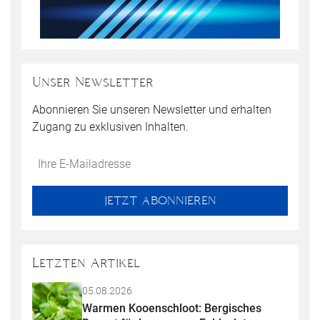
Unser Newsletter
Abonnieren Sie unseren Newsletter und erhalten
Zugang zu exklusiven Inhalten.
Do
*Ihre
not
E-
fill
Mailadresse:
JETZT ABONNIEREN
this
field
Letzten Artikel
05.08.2026
Warmen Kooenschloot: Bergisches 