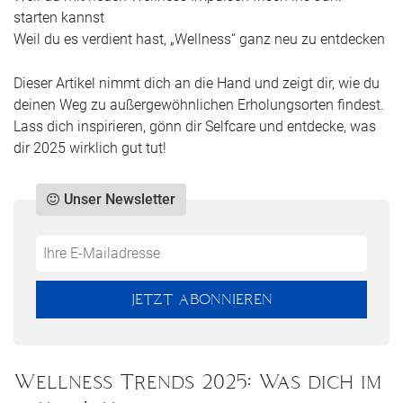
starten kannst
Weil du es verdient hast, „Wellness“ ganz neu zu entdecken
Dieser Artikel nimmt dich an die Hand und zeigt dir, wie du
deinen Weg zu außergewöhnlichen Erholungsorten findest.
Lass dich inspirieren, gönn dir Selfcare und entdecke, was
dir 2025 wirklich gut tut!
Unser Newsletter
Do
*Ihre
not
E-
fill
Mailadresse:
JETZT ABONNIEREN
this
field
Wellness Trends 2025: Was dich im