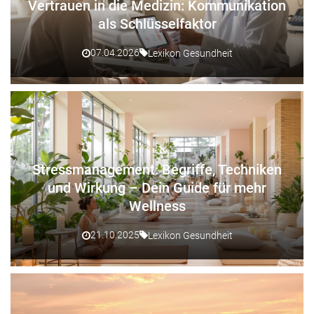
Vertrauen in die Medizin: Kommunikation
als Schlüsselfaktor
07.04.2026
Lexikon Gesundheit
Stressmanagement: Begriffe, Techniken
und Wirkung – Dein Guide für mehr
Wellness
21.10.2025
Lexikon Gesundheit