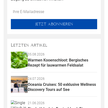
Do
*Ihre
not
E-
fill
Mailadresse:
JETZT ABONNIEREN
this
field
Letzten Artikel
05.08.2026
Warmen Kooenschloot: Bergisches 
Rezept für lauwarmen Feldsalat
24.07.2026
Oceania Cruises: 50 exklusive Wellness 
Discovery Tours auf See
21.06.2026