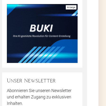
oll
he
die
ge
Sie
r
Unser Newsletter
Abonnieren Sie unseren Newsletter
und erhalten Zugang zu exklusiven
ng
Inhalten.