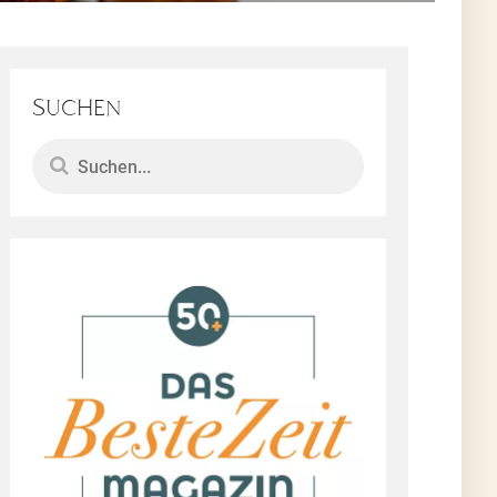
uten
Suchen
 ist
ir