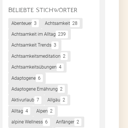
Beliebte Stichwörter
ten.
Abenteuer
3
Achtsamkeit
28
Achtsamkeit im Alltag
239
n
it
Achtsamkeit Trends
3
st
Achtsamkeitsmeditation
2
die
Achtsamkeitsübungen
4
Adaptogene
6
Adaptogene Ernährung
2
Aktivurlaub
7
Allgäu
2
Alltag
4
Alpen
2
alpine Wellness
6
Anfänger
2