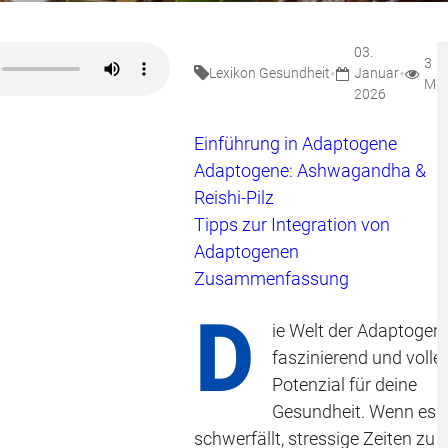
03.
3
•
•
Lexikon Gesundheit
Januar
Min
2026
Einführung in Adaptogene
Adaptogene: Ashwagandha &
Reishi-Pilz
Tipps zur Integration von
Adaptogenen
Zusammenfassung
D
ie Welt der Adaptogene
faszinierend und voller
Potenzial für deine
Gesundheit. Wenn es d
schwerfällt, stressige Zeiten zu