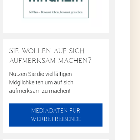
stem
ese
Sie wollen auf sich
cht
aufmerksam machen?
Nutzen Sie die vielfältigen
 der
Möglichkeiten um auf sich
aufmerksam zu machen!
nd
s
MEDIADATEN FÜR
WERBETREIBENDE
as