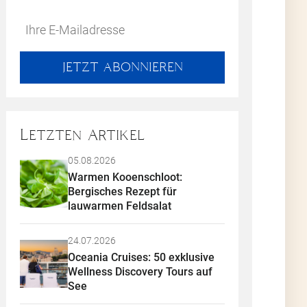
die
Do
*Ihre
n.
not
E-
 zu
fill
Mailadresse:
JETZT ABONNIEREN
this
field
Letzten Artikel
05.08.2026
dem
Warmen Kooenschloot: 
ren
Bergisches Rezept für 
lauwarmen Feldsalat
n
24.07.2026
ob
Oceania Cruises: 50 exklusive 
Wellness Discovery Tours auf 
e
See