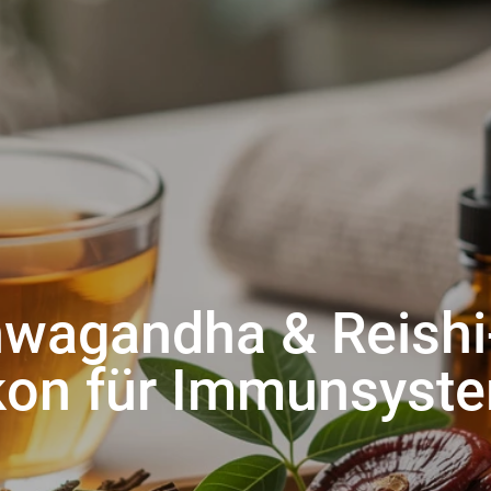
wagandha & Reishi-
kon für Immunsyst