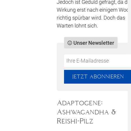
Jedoch ist Geduld gefragt, da di
Wirkung erst nach einigem Woc
richtig spürbar wird. Doch das
Warten lohnt sich.
Unser Newsletter
Do
*Ihre
not
E-
fill
Mailadresse:
JETZT ABONNIEREN
this
field
Adaptogene:
Ashwagandha &
Reishi-Pilz