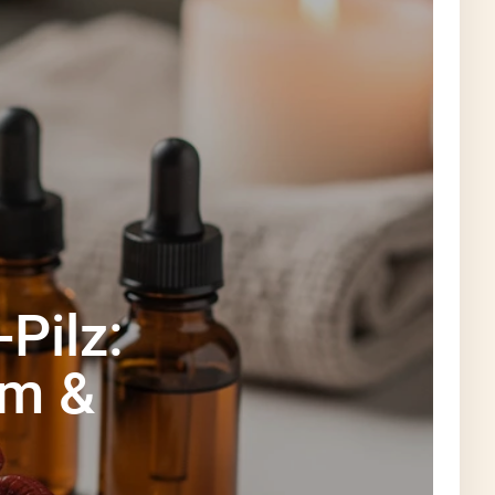
Pilz:
em &