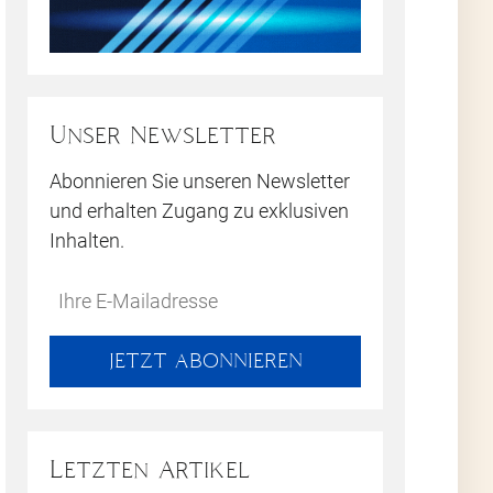
Unser Newsletter
Abonnieren Sie unseren Newsletter
und erhalten Zugang zu exklusiven
Inhalten.
Do
*Ihre
not
E-
fill
Mailadresse:
JETZT ABONNIEREN
this
field
Letzten Artikel