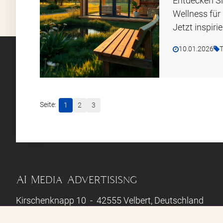
Entdecken Sie
Wellness für 
Jetzt inspiri
10.01.2026
T
1
2
3
AI Media Advertisisng
Kirschenknapp 10 - 42555 Velbert, Deutschland
E-Mail:
info@das-wellness-magazin.de