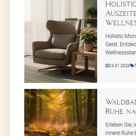
Holisti
Auszeit
Wellne
Holistic Mic
Geist. Entde
Wellnessstan
24.01.2026
T
Waldbad
Ruhe na
Erleben Sie,
innere Ruhe b