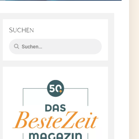
ten
Suchen
e
k
 UKI-
ählige
 Der Beginn
 der wir uns