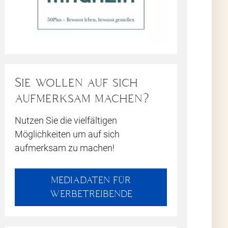
le
äsentiert
n
I
,
NUKI
odukte
Sie wollen auf sich
ozesse und
s Level zu
aufmerksam machen?
n, in dem
Nutzen Sie die vielfältigen
, sondern
Möglichkeiten um auf sich
beiten
aufmerksam zu machen!
htigkeit
rten
n man sich
MEDIADATEN FÜR
WERBETREIBENDE
inbaren in
 erfahren,