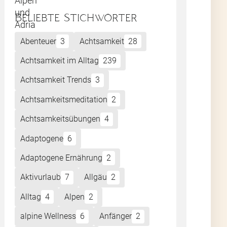
Beliebte Stichwörter
 und
e
Abenteuer
3
Achtsamkeit
28
 Bilder
, die
rücken.
Achtsamkeit im Alltag
239
d Analysen
Achtsamkeit Trends
3
Zielgruppe
rnehmen,
Achtsamkeitsmeditation
2
n, das
Achtsamkeitsübungen
4
eten
Adaptogene
6
en
 zu Ihrem
Adaptogene Ernährung
2
Aktivurlaub
7
Allgäu
2
Sie
 begeistern
Alltag
4
Alpen
2
ment.
alpine Wellness
6
Anfänger
2