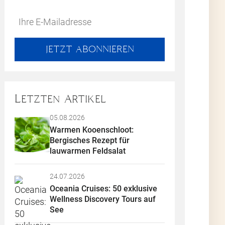
Do
*Ihre
not
E-
Inhalten
fill
Mailadresse:
Kreation
JETZT ABONNIEREN
this
halte eine
field
Ressourcen
 Schluss.
Letzten Artikel
xte
,
essionelle
05.08.2026
u
Warmen Kooenschloot: 
oberfläche
Bergisches Rezept für 
lauwarmen Feldsalat
eutend vom
ausragende
24.07.2026
osigkeit,
Oceania Cruises: 50 exklusive 
eit Sie von
Wellness Discovery Tours auf 
möglicht
See
das zu