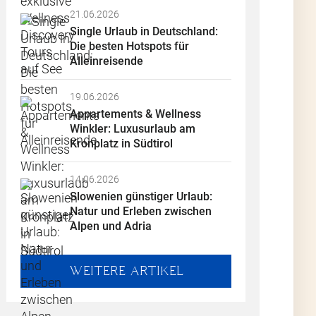
:
21.06.2026
Single Urlaub in Deutschland: 
mit steht
Die besten Hotspots für 
 Sie Ihre
Alleinreisende
nnen. Ein
nskraft
19.06.2026
Appartements & Wellness 
Winkler: Luxusurlaub am 
Kronplatz in Südtirol
14.06.2026
Slowenien günstiger Urlaub: 
ion der
Natur und Erleben zwischen 
n Jahr
Alpen und Adria
hren
legend
WEITERE ARTIKEL
sierte