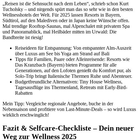
„Reisen ist die Sehnsucht nach dem Leben“, schrieb schon Kurt
Tucholsky – und nirgends spürt man das so sehr wie in den besten
Wellnesshotels der Welt. Für 2025 lassen Resorts in Bayern,
Südtirol, auf den Malediven oder in Japan keine Wünsche offen.
Mal trendige Rooftop-Saunas, mal Alpenchalet mit privatem Spa
und Panoramablick, mal Heilbäder mitten im Urwald: Die
Bandbreite ist riesig!
Reiseideen für Entspannung: Von entspannter Alm-Auszeit
über Luxus am See bis Yoga am Strand auf Bali
Tipps für Familien, Paare oder Alleinreisende: Resorts wie
Das Kranzbach (Bayern) bieten Programme für alle
Generationen, auf den Lofoten genießt du Komfort pur, als
Solo-Trip bringt Italienische Thermen Ruhe und Abenteuer.
Budgetfreundliche Alternativen: Tiny House Wellness,
Tagesausflüge ins Thermenland, Retreats mit Early-Bird-
Rabatten
Mein Tipp: Vergleiche regionale Angebote, buche in der
Nebensaison und profitiere von Last-Minute-Deals – so wird Luxus
wirklich erschwinglich!
Fazit & Selfcare-Checkliste – Dein neuer
Weg zur Wellness 2025