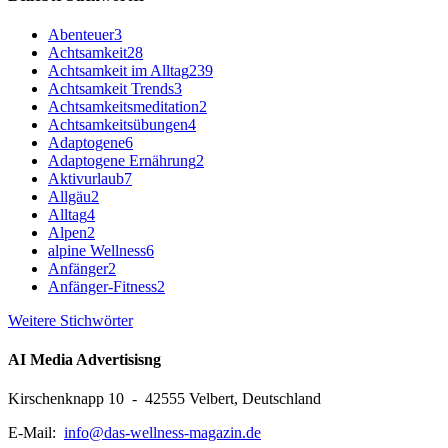
Abenteuer
3
Achtsamkeit
28
Achtsamkeit im Alltag
239
Achtsamkeit Trends
3
Achtsamkeitsmeditation
2
Achtsamkeitsübungen
4
Adaptogene
6
Adaptogene Ernährung
2
Aktivurlaub
7
Allgäu
2
Alltag
4
Alpen
2
alpine Wellness
6
Anfänger
2
Anfänger-Fitness
2
Weitere Stichwörter
AI Media Advertisisng
Kirschenknapp 10 - 42555 Velbert, Deutschland
E-Mail:
info@das-wellness-magazin.de