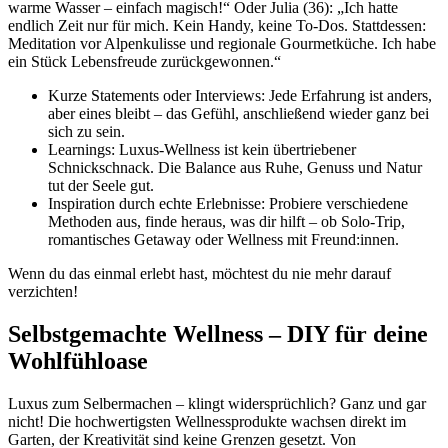
warme Wasser – einfach magisch!“ Oder Julia (36): „Ich hatte
endlich Zeit nur für mich. Kein Handy, keine To-Dos. Stattdessen:
Meditation vor Alpenkulisse und regionale Gourmetküche. Ich habe
ein Stück Lebensfreude zurückgewonnen.“
Kurze Statements oder Interviews: Jede Erfahrung ist anders,
aber eines bleibt – das Gefühl, anschließend wieder ganz bei
sich zu sein.
Learnings: Luxus-Wellness ist kein übertriebener
Schnickschnack. Die Balance aus Ruhe, Genuss und Natur
tut der Seele gut.
Inspiration durch echte Erlebnisse: Probiere verschiedene
Methoden aus, finde heraus, was dir hilft – ob Solo-Trip,
romantisches Getaway oder Wellness mit Freund:innen.
Wenn du das einmal erlebt hast, möchtest du nie mehr darauf
verzichten!
Selbstgemachte Wellness – DIY für deine
Wohlfühloase
Luxus zum Selbermachen – klingt widersprüchlich? Ganz und gar
nicht! Die hochwertigsten Wellnessprodukte wachsen direkt im
Garten, der Kreativität sind keine Grenzen gesetzt. Von