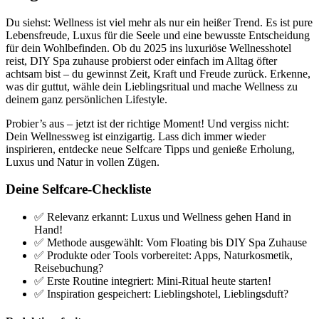
Du siehst: Wellness ist viel mehr als nur ein heißer Trend. Es ist pure
Lebensfreude, Luxus für die Seele und eine bewusste Entscheidung
für dein Wohlbefinden. Ob du 2025 ins luxuriöse Wellnesshotel
reist, DIY Spa zuhause probierst oder einfach im Alltag öfter
achtsam bist – du gewinnst Zeit, Kraft und Freude zurück. Erkenne,
was dir guttut, wähle dein Lieblingsritual und mache Wellness zu
deinem ganz persönlichen Lifestyle.
Probier’s aus – jetzt ist der richtige Moment! Und vergiss nicht:
Dein Wellnessweg ist einzigartig. Lass dich immer wieder
inspirieren, entdecke neue Selfcare Tipps und genieße Erholung,
Luxus und Natur in vollen Zügen.
Deine Selfcare-Checkliste
✅ Relevanz erkannt: Luxus und Wellness gehen Hand in
Hand!
✅ Methode ausgewählt: Vom Floating bis DIY Spa Zuhause
✅ Produkte oder Tools vorbereitet: Apps, Naturkosmetik,
Reisebuchung?
✅ Erste Routine integriert: Mini-Ritual heute starten!
✅ Inspiration gespeichert: Lieblingshotel, Lieblingsduft?