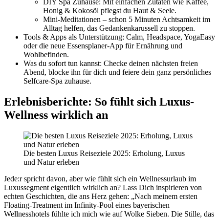
DIY Spa Zuhause: Mit einfachen Zutaten wie Kaffee,
Honig & Kokosöl pflegst du Haut & Seele.
Mini-Meditationen – schon 5 Minuten Achtsamkeit im
Alltag helfen, das Gedankenkarussell zu stoppen.
Tools & Apps als Unterstützung: Calm, Headspace, YogaEasy
oder die neue Essensplaner-App für Ernährung und
Wohlbefinden.
Was du sofort tun kannst: Checke deinen nächsten freien
Abend, blocke ihn für dich und feiere dein ganz persönliches
Selfcare-Spa zuhause.
Erlebnisberichte: So fühlt sich Luxus-
Wellness wirklich an
Die besten Luxus Reiseziele 2025: Erholung, Luxus
und Natur erleben
Jede:r spricht davon, aber wie fühlt sich ein Wellnessurlaub im
Luxussegment eigentlich wirklich an? Lass Dich inspirieren von
echten Geschichten, die ans Herz gehen: „Nach meinem ersten
Floating-Treatment im Infinity-Pool eines bayerischen
Wellnesshotels fühlte ich mich wie auf Wolke Sieben. Die Stille, das