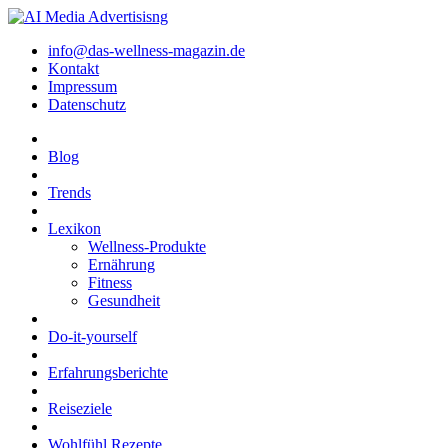
info@das-wellness-magazin.de
Kontakt
Impressum
Datenschutz
Blog
Trends
Lexikon
Wellness-Produkte
Ernährung
Fitness
Gesundheit
Do-it-yourself
Erfahrungsberichte
Reiseziele
Wohlfühl Rezepte