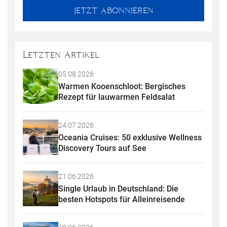
fill
Mailadresse:
JETZT ABONNIEREN
this
field
Letzten Artikel
05.08.2026
Warmen Kooenschloot: Bergisches 
Rezept für lauwarmen Feldsalat
24.07.2026
Oceania Cruises: 50 exklusive Wellness 
Discovery Tours auf See
21.06.2026
Single Urlaub in Deutschland: Die 
besten Hotspots für Alleinreisende