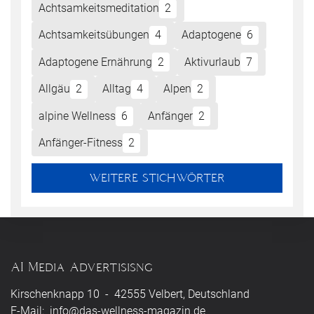
Achtsamkeitsmeditation
2
Achtsamkeitsübungen
4
Adaptogene
6
Adaptogene Ernährung
2
Aktivurlaub
7
Allgäu
2
Alltag
4
Alpen
2
alpine Wellness
6
Anfänger
2
Anfänger-Fitness
2
WEITERE STICHWÖRTER
AI Media Advertisisng
Kirschenknapp 10 - 42555 Velbert, Deutschland
E-Mail:
info@das-wellness-magazin.de