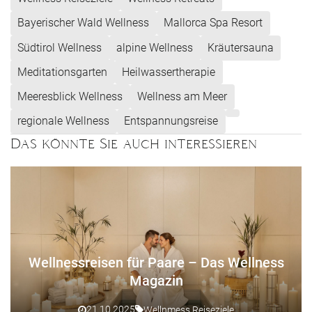
Bayerischer Wald Wellness
Mallorca Spa Resort
Südtirol Wellness
alpine Wellness
Kräutersauna
Meditationsgarten
Heilwassertherapie
Meeresblick Wellness
Wellness am Meer
regionale Wellness
Entspannungsreise
Das könnte Sie auch interessieren
Wellnessreisen für Paare – Das Wellness
Magazin
21.10.2025
Wellnmess Reiseziele