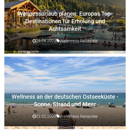
Wellnessurlaub planen: Europas Top-
Destinationen für Erholung und
Achtsamkeit
26.08.2025
Wellnmess Reiseziele
Wellness an der deutschen Ostseeküste -
Sonne, Strand und Meer
22.02.2025
Wellnmess Reiseziele