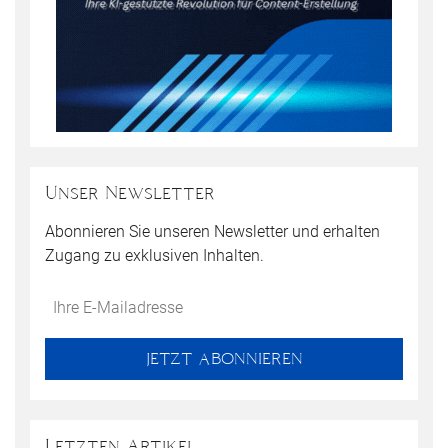
Unser Newsletter
Abonnieren Sie unseren Newsletter und erhalten
Zugang zu exklusiven Inhalten.
Do
*Ihre
not
E-
fill
Mailadresse:
JETZT ABONNIEREN
this
field
Letzten Artikel