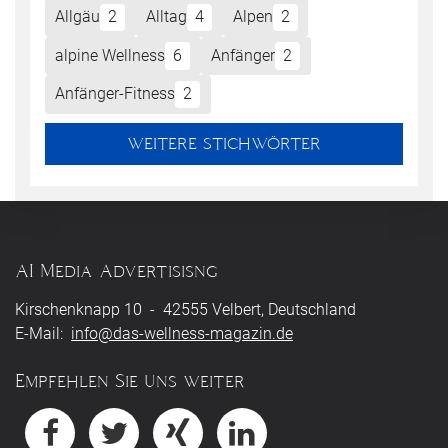
Allgäu
2
Alltag
4
Alpen
2
alpine Wellness
6
Anfänger
2
Anfänger-Fitness
2
WEITERE STICHWÖRTER
AI Media Advertisisng
Kirschenknapp 10 - 42555 Velbert, Deutschland
E-Mail:
info@das-wellness-magazin.de
Empfehlen Sie uns weiter