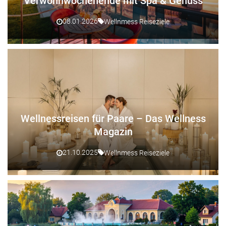
Verwöhnwochenende mit Spa & Genuss
08.01.2026
Wellnmess Reiseziele
Wellnessreisen für Paare – Das Wellness
Magazin
21.10.2025
Wellnmess Reiseziele