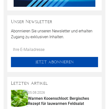
Unser Newsletter
Abonnieren Sie unseren Newsletter und erhalten
Zugang zu exklusiven Inhalten.
Do
*Ihre
not
E-
fill
Mailadresse:
JETZT ABONNIEREN
this
field
Letzten Artikel
05.08.2026
Warmen Kooenschloot: Bergisches 
Rezept für lauwarmen Feldsalat