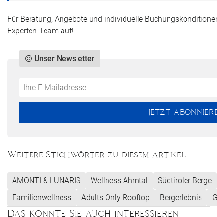
Für Beratung, Angebote und individuelle Buchungskonditione
Experten-Team auf!
Unser Newsletter
Do
*Ihre
not
E-
fill
Mailadresse:
JETZT ABONNIER
this
field
Weitere Stichwörter zu diesem Artikel
AMONTI & LUNARIS
Wellness Ahrntal
Südtiroler Berge
Familienwellness
Adults Only Rooftop
Bergerlebnis
G
Das könnte Sie auch interessieren