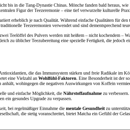
eicht bis in die Tang-Dynastie Chinas. Mönche fanden bald heraus, wie
tralen Figur der Teezeremonie – eine tief verwurzelte kulturelle Praxi
riiert erheblich je nach Qualität. Während einfache Qualitäten für den t
traditionelle Teezeremonien verwendet und sind dementsprechend teure
is zwei Teelöffel des Pulvers werden mit heißem – nicht kochendem – 
ich zu üblicher Teezubereitung eine spezielle Fertigkeit, die jedoch 
 an Antioxidantien, die das Immunsystem stärken und freie Radikale im 
etet eine Vielzahl an
Wohlfühl-Faktoren
. Eine Besonderheit ist der s
den anhält, wohingegen die negativen Auswirkungen von Koffein vermi
elle und einfache Möglichkeit, die
Nährstoffaufnahme
zu verbessern.
en ein gesundes Upgrade zu verpassen.
gkeit, bei regelmäßiger Einnahme die
mentale Gesundheit
zu unterstütz
esellschaft, die stetig voranschreitet, bietet Matcha ein Gefühl der Gel