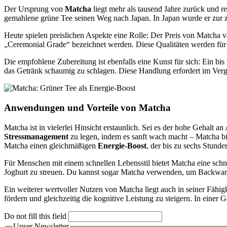
Der Ursprung von
Matcha
liegt mehr als tausend Jahre zurück und r
gemahlene grüne Tee seinen Weg nach Japan. In Japan wurde er zur zen
Heute spielen preislichen Aspekte eine Rolle: Der Preis von Matcha va
„Ceremonial Grade“ bezeichnet werden. Diese Qualitäten werden für 
Die empfohlene Zubereitung ist ebenfalls eine Kunst für sich: Ein b
das Getränk schaumig zu schlagen. Diese Handlung erfordert im Vergle
Anwendungen und Vorteile von Matcha
Matcha ist in vielerlei Hinsicht erstaunlich. Sei es der hohe Gehalt
Stressmanagement
zu legen, indem es sanft wach macht – Matcha bi
Matcha einen gleichmäßigen
Energie-Boost
, der bis zu sechs Stun
Für Menschen mit einem schnellen Lebensstil bietet Matcha eine schn
Joghurt zu streuen. Du kannst sogar Matcha verwenden, um Backwar
Ein weiterer wertvoller Nutzen von Matcha liegt auch in seiner Fähi
fördern und gleichzeitig die kognitive Leistung zu steigern. In einer G
Do not fill this field
Unser Newsletter