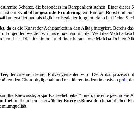
bestimmte Schätze, die besonders im Rampenlicht stehen. Einer dieser S
 er ist ein Symbol für
gesunde Ernährung
, ein Energie-Boost und ein
stil
unterstützt und als täglicher Begleiter fungiert, dann hat Deine Suc
kt
, da es die Kunst der Achtsamkeit in den Alltag integriert. Bereits 
Im Folgenden werden wir uns eingehend mit der Welt des Matcha besch
chen. Lass Dich inspirieren und finde heraus, wie
Matcha
Deinen Allt
 Tee
, der zu einem feinen Pulver gemahlen wird. Der Anbauprozess unt
höhen den Chorophyllgehalt und resultieren in dem intensiven
grün
des
esundheitsbewusste, sogar Kaffeeliebhaber*innen, die eine gesündere Alt
ndheit
und ein bereits erwähnter
Energie-Boost
durch natürlichen Ko
remiumqualität.